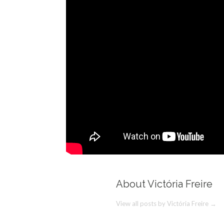
About Victória Freire
View all posts by Victória Freire
→