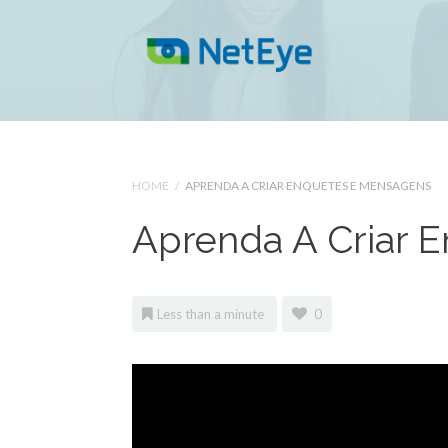
HOME
/
APRENDA A CRIAR ENQUETES E MENSAGENS
Aprenda A Criar 
Less than a minute
0