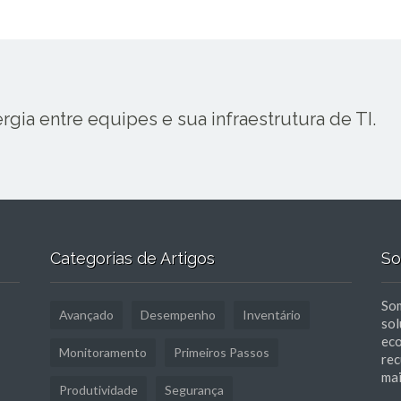
ia entre equipes e sua infraestrutura de TI.
Categorias de Artigos
So
Som
Avançado
Desempenho
Inventário
sol
eco
Monitoramento
Primeiros Passos
rec
mai
Produtividade
Segurança