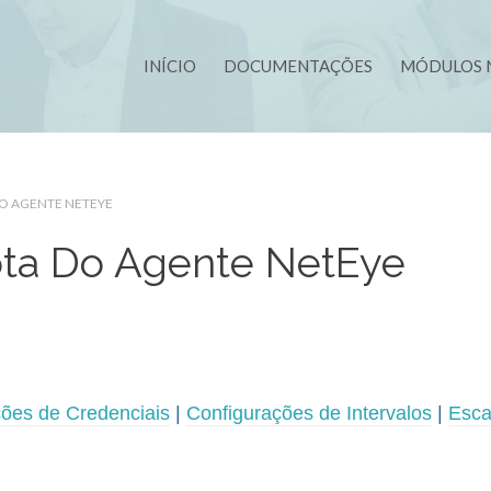
INÍCIO
DOCUMENTAÇÕES
MÓDULOS 
DO AGENTE NETEYE
ota Do Agente NetEye
ções de Credenciais
|
Configurações de Intervalos
|
Esc