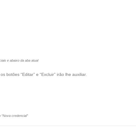
ciais e abaixo da aba atual
s botões “Editar” e “Excluir” irão lhe auxiliar.
ão “Nova credencial”