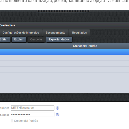
ia no momento da utilização, porém, habilitando a opção “Credencial 