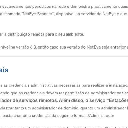
a escaneamentos periódicos na rede e demonstra proativamente quais
ço chamado “NetEye Scanner”, disponível no servidor do NetEye e qu
r a distribuição remota para o seu ambiente.
ível na versão 6.3, então caso sua versão do NetEye seja anterior a 
ais
s as credenciais administrativas necessárias para realizar a instalaç
rando que as credenciais devem ter permissão de administrador nas e
ador de serviços remotos. Além disso, o serviço “Estações 
dastrar tanto um administrador de domínio, quanto um administrador
basta criar uma credencial da seguinte forma: .\Administrador