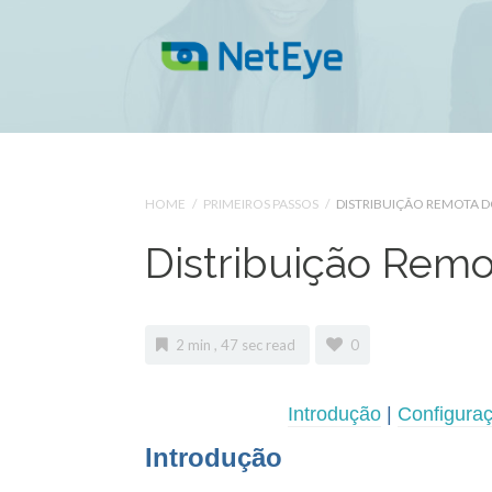
HOME
/
PRIMEIROS PASSOS
/
DISTRIBUIÇÃO REMOTA 
Distribuição Rem
2 min , 47 sec read
0
Introdução
|
Configura
Introdução