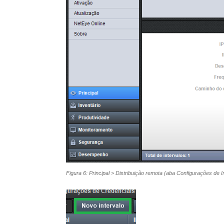
Figura 6: Principal > Distribuição remota (aba Configurações de I