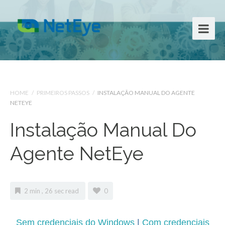
HOME
/
PRIMEIROS PASSOS
/
INSTALAÇÃO MANUAL DO AGENTE
NETEYE
Instalação Manual Do
Agente NetEye
2 min , 26 sec read
0
Sem credenciais do Windows
|
Com credenciais