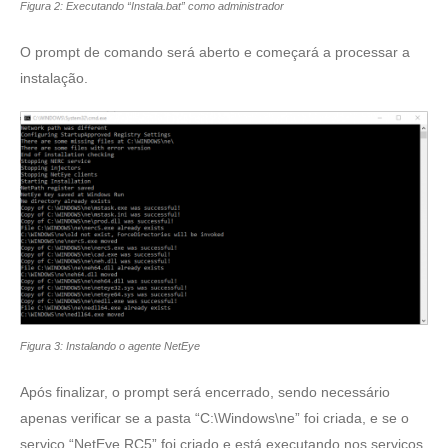
Figura 2: Executando “Instala.bat” como administrador
O prompt de comando será aberto e começará a processar a
instalação.
Figura 3: Instalando o agente NetEye
Após finalizar, o prompt será encerrado, sendo necessário
apenas verificar se a pasta “C:\Windows\ne” foi criada, e se o
serviço “NetEye RC5” foi criado e está executando nos serviços